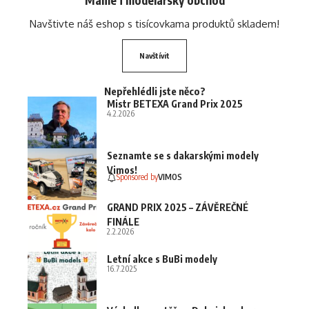
Navštivte náš eshop s tisícovkama produktů skladem!
Navštívit
Nepřehlédli jste něco?
Mistr BETEXA Grand Prix 2025
4.2.2026
Seznamte se s dakarskými modely
Vimos!
Sponsored by
VIMOS
GRAND PRIX 2025 – ZÁVĚREČNÉ
FINÁLE
2.2.2026
Letní akce s BuBi modely
16.7.2025