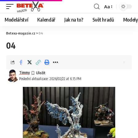
Aa
Modelářství
Kalendář
Jak na to?
Svět hradů
Modely 
Betexa-magazin.cz
>
04
04
Timmy
Poslední aktualizace: 2026/02/22 at 6:15 PM