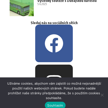
Výsledky soutěže s Dubajskou karosou
5.6.2025
Sleduj nás na sociálních sítích
Užíváme cookies, abychom vám zajistili co možná nejsnadnější
použití našich webových stránek. Pokud budete nadále
prohlížet naše stránky předpokládáme, že s použitím cookies
souhlasíte.
Souhlasím