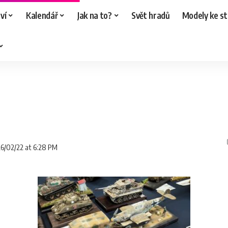
ví
Kalendář
Jak na to?
Svět hradů
Modely ke st
26/02/22 at 6:28 PM