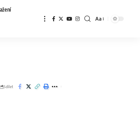
ažení
Aa
Sdílet