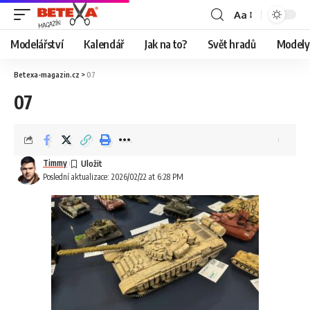
Aa
Modelářství
Kalendář
Jak na to?
Svět hradů
Modely 
Betexa-magazin.cz
>
07
07
Timmy
Poslední aktualizace: 2026/02/22 at 6:28 PM