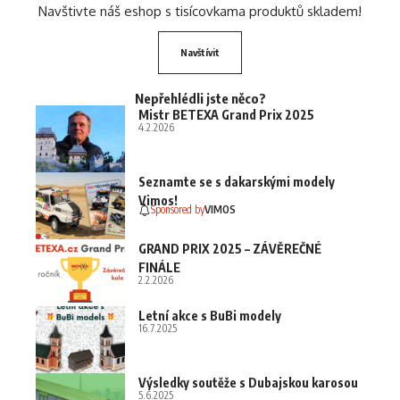
Navštivte náš eshop s tisícovkama produktů skladem!
Navštívit
Nepřehlédli jste něco?
Mistr BETEXA Grand Prix 2025
4.2.2026
Seznamte se s dakarskými modely
Vimos!
Sponsored by
VIMOS
GRAND PRIX 2025 – ZÁVĚREČNÉ
FINÁLE
2.2.2026
Letní akce s BuBi modely
16.7.2025
Výsledky soutěže s Dubajskou karosou
5.6.2025