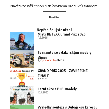
Navštivte náš eshop s tisícovkama produktů skladem!
Navštívit
Nepřehlédli jste něco?
Mistr BETEXA Grand Prix 2025
4.2.2026
Seznamte se s dakarskými modely
Vimos!
Sponsored by
VIMOS
GRAND PRIX 2025 – ZÁVĚREČNÉ
FINÁLE
2.2.2026
Letní akce s BuBi modely
16.7.2025
Výsledky soutěže s Dubajskou karosou