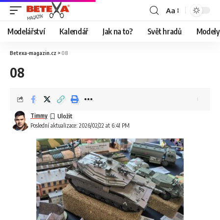
Aa
Modelářství
Kalendář
Jak na to?
Svět hradů
Modely 
Betexa-magazin.cz
>
08
08
Timmy
Poslední aktualizace: 2026/02/22 at 6:41 PM