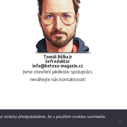
Tomáš Bělka Jr
šefredaktor
info@betexa-magazin.cz
Jsme otevření jakékoliv spolupráci,
neváhejte nás kontaktovat!
e stránky předpokládáme, že s použitím cookies souhlasíte.