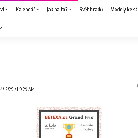
ví
Kalendář
Jak na to?
Svět hradů
Modely ke st
24/12/29 at 9:29 AM