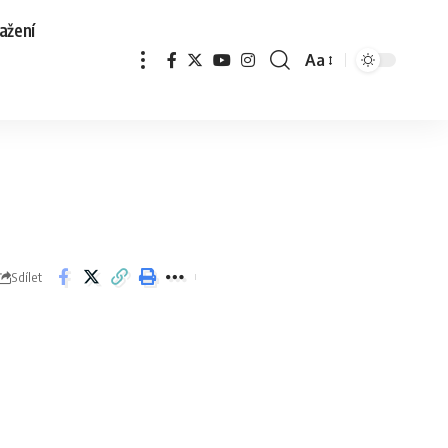
ažení
Aa
Sdílet