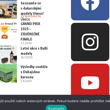
Seznamte se
s dakarskými
modely Vimos!
Sponsored by
VIMOS
GRAND PRIX
2025 –
ZÁVĚREČNÉ
FINÁLE
2.2.2026
Letní akce s BuBi
modely
16.7.2025
Výsledky soutěže
s Dubajskou
karosou
5.6.2025
jší použití našich webových stránek. Pokud budete nadále prohlížet naš
Souhlasím