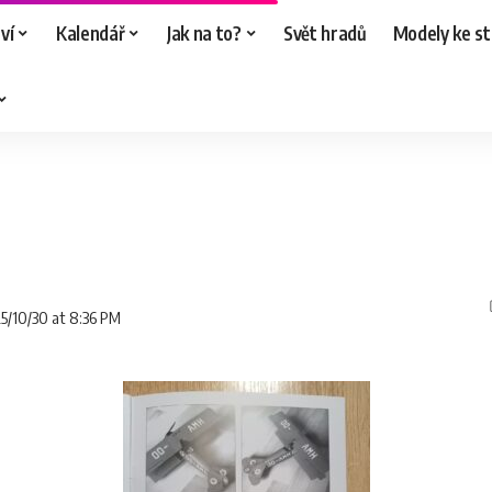
ví
Kalendář
Jak na to?
Svět hradů
Modely ke st
25/10/30 at 8:36 PM