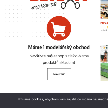
Máme i modelářský obchod
Navštivte náš eshop s tisícovkama
produktů skladem!
Navštívit
Užíváme cookies, abychom vám zajistili co možná nejsnadně