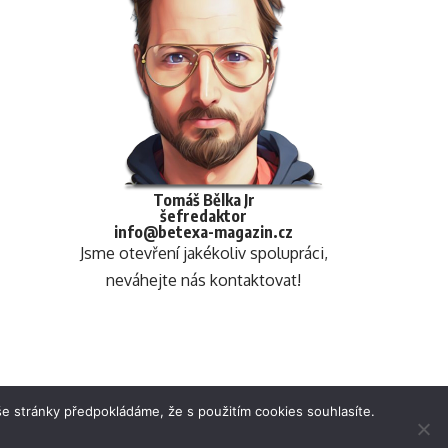
Tomáš Bělka Jr
šefredaktor
info@betexa-magazin.cz
Jsme otevření jakékoliv spolupráci,
neváhejte nás kontaktovat!
e stránky předpokládáme, že s použitím cookies souhlasíte.