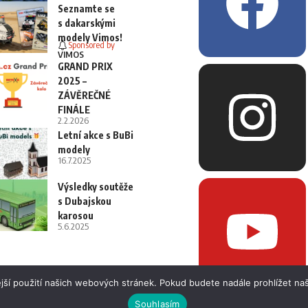
Seznamte se
s dakarskými
modely Vimos!
Sponsored by
VIMOS
GRAND PRIX
2025 –
ZÁVĚREČNÉ
FINÁLE
2.2.2026
Letní akce s BuBi
modely
16.7.2025
Výsledky soutěže
s Dubajskou
karosou
5.6.2025
jší použití našich webových stránek. Pokud budete nadále prohlížet naš
Souhlasím