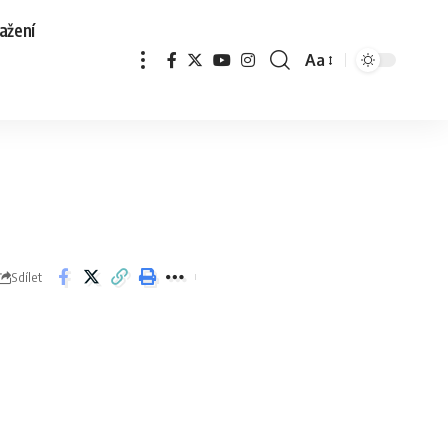
ažení
Aa
Sdílet