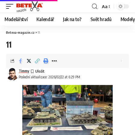
Aa
Modelářství
Kalendář
Jak na to?
Svět hradů
Modely 
Betexa-magazin.cz
>
11
11
Timmy
Poslední aktualizace: 2026/02/22 at 6:29 PM