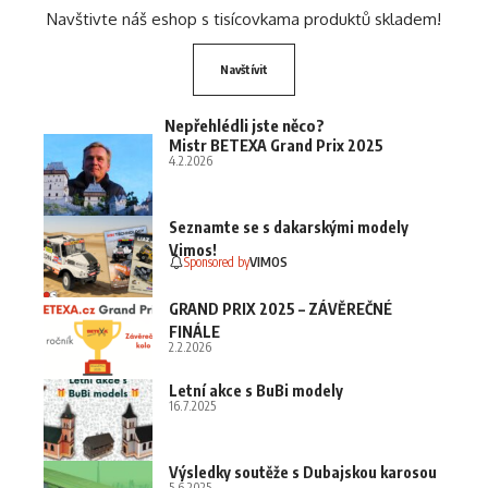
Navštivte náš eshop s tisícovkama produktů skladem!
Navštívit
Nepřehlédli jste něco?
Mistr BETEXA Grand Prix 2025
4.2.2026
Seznamte se s dakarskými modely
Vimos!
Sponsored by
VIMOS
GRAND PRIX 2025 – ZÁVĚREČNÉ
FINÁLE
2.2.2026
Letní akce s BuBi modely
16.7.2025
Výsledky soutěže s Dubajskou karosou
5.6.2025