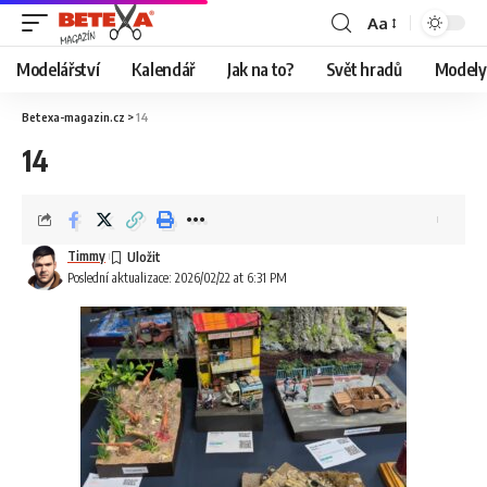
Aa
Modelářství
Kalendář
Jak na to?
Svět hradů
Modely 
Betexa-magazin.cz
>
14
14
Timmy
Poslední aktualizace: 2026/02/22 at 6:31 PM