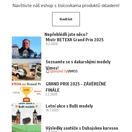
Navštivte náš eshop s tisícovkama produktů skladem!
Navštívit
Nepřehlédli jste něco?
Mistr BETEXA Grand Prix 2025
4.2.2026
Seznamte se s dakarskými modely
Vimos!
Sponsored by
VIMOS
GRAND PRIX 2025 – ZÁVĚREČNÉ
FINÁLE
2.2.2026
Letní akce s BuBi modely
16.7.2025
Výsledky soutěže s Dubajskou karosou