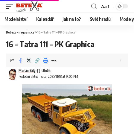
Aa
Modelářství
Kalendář
Jak na to?
Svět hradů
Modely 
Betexa-magazin.cz
>
16 – Tatra 111 – PK Graphica
16 – Tatra 111 – PK Graphica
Martin Bilý
Poslední aktualizace: 2025/11/18 at 9:05 PM