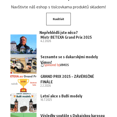
Navštivte náš eshop s tisícovkama produktů skladem!
Navštívit
Nepřehlédli jste něco?
Mistr BETEXA Grand Prix 2025
4.2.2026
Seznamte se s dakarskými modely
Vimos!
Sponsored by
VIMOS
GRAND PRIX 2025 – ZÁVĚREČNÉ
FINÁLE
2.2.2026
Letní akce s BuBi modely
16.7.2025
Výsledky soutěže s Dubajskou karosou