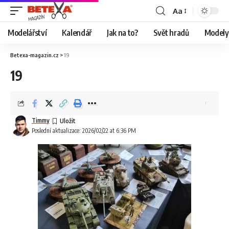
Aa
Modelářství
Kalendář
Jak na to?
Svět hradů
Modely 
Betexa-magazin.cz
>
19
19
Timmy
Poslední aktualizace: 2026/02/22 at 6:36 PM