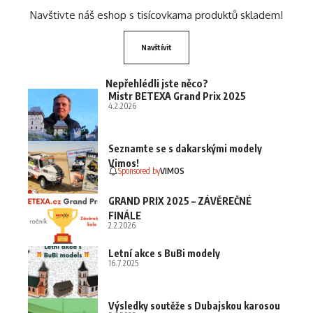
Navštivte náš eshop s tisícovkama produktů skladem!
Navštívit
Nepřehlédli jste něco?
Mistr BETEXA Grand Prix 2025
4.2.2026
Seznamte se s dakarskými modely
Vimos!
Sponsored by
VIMOS
GRAND PRIX 2025 – ZÁVĚREČNÉ
FINÁLE
2.2.2026
Letní akce s BuBi modely
16.7.2025
Výsledky soutěže s Dubajskou karosou