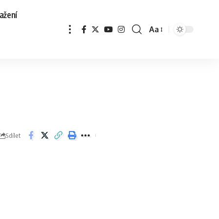
ažení
Aa
Sdílet