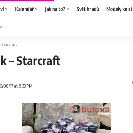
ví
Kalendář
Jak na to?
Svět hradů
Modely ke st
– Starcraft
k – Starcraft
25/08/17 at 8:33 PM