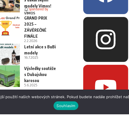
modely Vimos!
Sponsored by
VIMOS
GRAND PRIX
2025 –
ZÁVĚREČNÉ
FINÁLE
2.2.2026
Letní akce s BuBi
modely
16.7.2025
Výsledky soutěže
s Dubajskou
karosou
5.6.2025
jší použití našich webových stránek. Pokud budete nadále prohlížet naš
Souhlasím
 i fotografií bez písemného souhlasu.