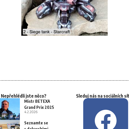
Nepřehlédli jste něco?
Sleduj nás na sociálních sí
Mistr BETEXA
Grand Prix 2025
4.2.2026
Seznamte se
s dakarskými