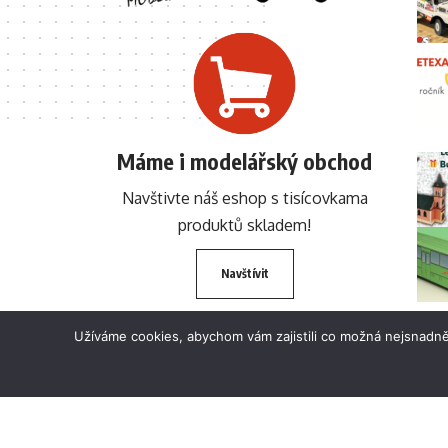
Máme i modelářský obchod
Navštivte náš eshop s tisícovkama
produktů skladem!
Navštívit
Užíváme cookies, abychom vám zajistili co možná nejsnadně
© 2024 BETEXA.cz Všechna práva vyhrazena. Zákaz používání textů