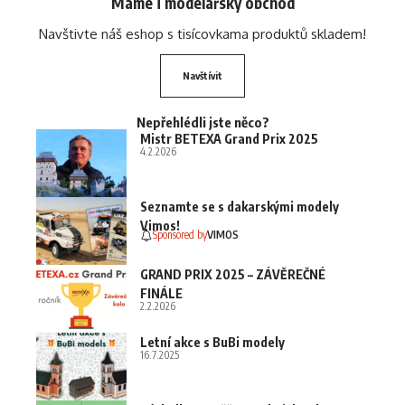
Máme i modelářský obchod
Navštivte náš eshop s tisícovkama produktů skladem!
Navštívit
Nepřehlédli jste něco?
Mistr BETEXA Grand Prix 2025
4.2.2026
Seznamte se s dakarskými modely
Vimos!
Sponsored by
VIMOS
GRAND PRIX 2025 – ZÁVĚREČNÉ
FINÁLE
2.2.2026
Letní akce s BuBi modely
16.7.2025