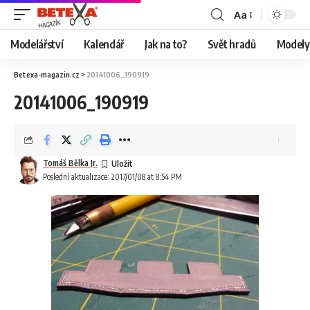
Aa
Modelářství
Kalendář
Jak na to?
Svět hradů
Modely 
Betexa-magazin.cz
>
20141006_190919
20141006_190919
Tomáš Bělka Jr.
Poslední aktualizace: 2017/01/08 at 8:54 PM