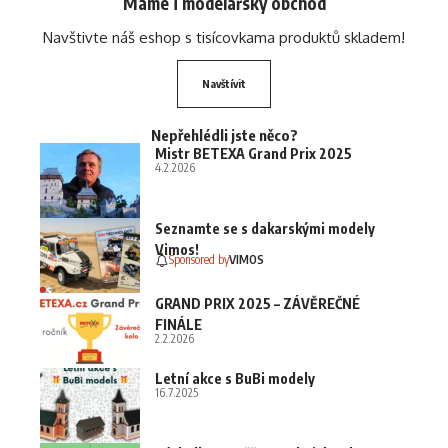
Máme i modelářský obchod
Navštivte náš eshop s tisícovkama produktů skladem!
Navštívit
Nepřehlédli jste něco?
Mistr BETEXA Grand Prix 2025
4.2.2026
Seznamte se s dakarskými modely
Vimos!
Sponsored by
VIMOS
GRAND PRIX 2025 – ZÁVĚREČNÉ
FINÁLE
2.2.2026
Letní akce s BuBi modely
16.7.2025