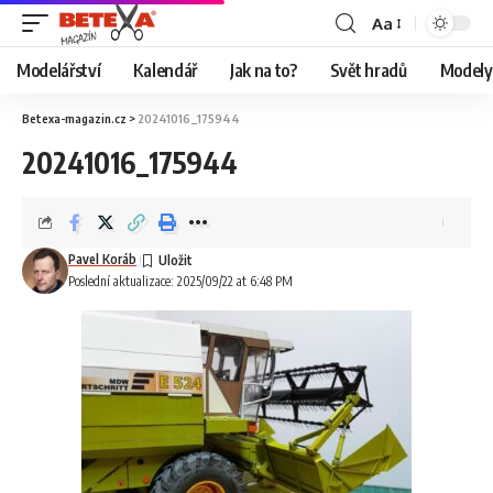
Aa
Modelářství
Kalendář
Jak na to?
Svět hradů
Modely 
Betexa-magazin.cz
>
20241016_175944
20241016_175944
Pavel Koráb
Poslední aktualizace: 2025/09/22 at 6:48 PM