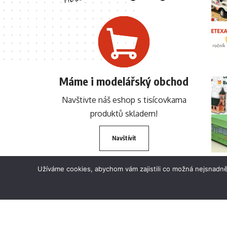
Máme i modelářský obchod
Navštivte náš eshop s tisícovkama
produktů skladem!
Navštívit
Užíváme cookies, abychom vám zajistili co možná nejsnadně
© 2024 BETEXA.cz Všechna práva vyhrazena. Zákaz používání textů