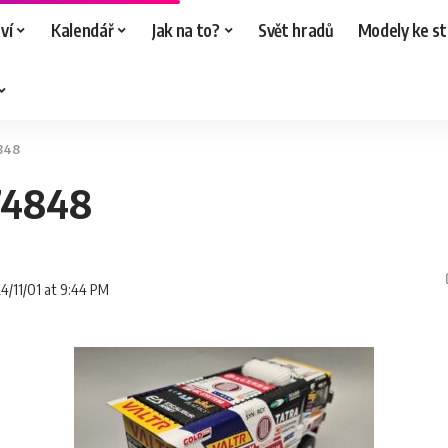
ví
Kalendář
Jak na to?
Svět hradů
Modely ke st
848
74848
24/11/01 at 9:44 PM