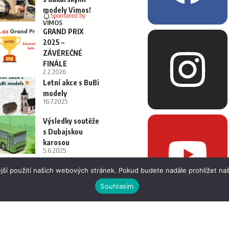
modely Vimos!
Sponsored by
VIMOS
GRAND PRIX
2025 –
ZÁVĚREČNÉ
FINÁLE
2.2.2026
Letní akce s BuBi
modely
16.7.2025
Výsledky soutěže
s Dubajskou
karosou
5.6.2025
jší použití našich webových stránek. Pokud budete nadále prohlížet naš
Souhlasím
 i fotografií bez písemného souhlasu.