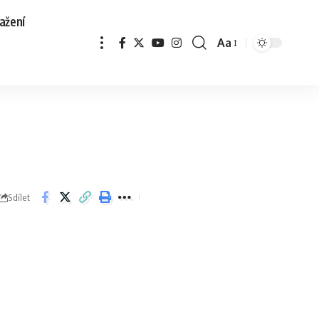
ažení
Aa
Sdílet