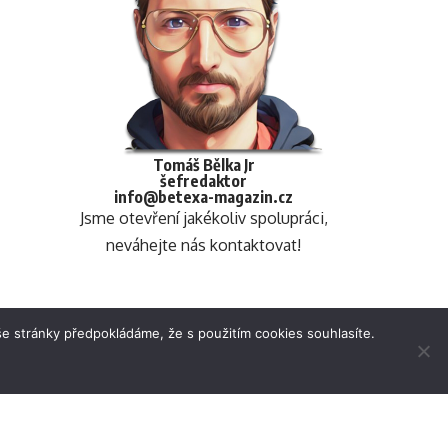
Tomáš Bělka Jr
šefredaktor
info@betexa-magazin.cz
Jsme otevření jakékoliv spolupráci,
neváhejte nás kontaktovat!
e stránky předpokládáme, že s použitím cookies souhlasíte.