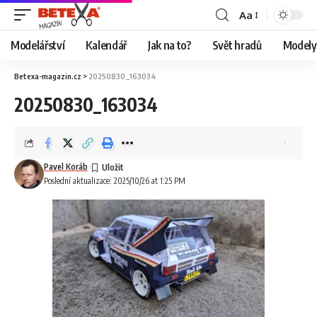
Aa
Modelářství
Kalendář
Jak na to?
Svět hradů
Modely 
Betexa-magazin.cz
>
20250830_163034
20250830_163034
Pavel Koráb
Poslední aktualizace: 2025/10/26 at 1:25 PM