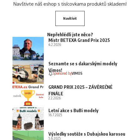
Navštivte náš eshop s tisícovkama produktů skladem!
Navštívit
Nepřehlédli jste něco?
Mistr BETEXA Grand Prix 2025
4.2.2026
Seznamte se s dakarskými modely
Vimos!
Sponsored by
VIMOS
GRAND PRIX 2025 – ZÁVĚREČNÉ
FINÁLE
2.2.2026
Letní akce s BuBi modely
16.7.2025
Výsledky soutěže s Dubajskou karosou
5.6.2025