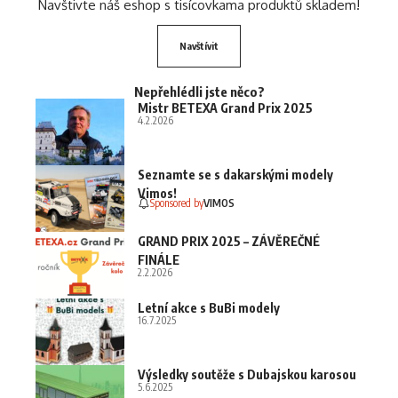
Navštivte náš eshop s tisícovkama produktů skladem!
Navštívit
Nepřehlédli jste něco?
Mistr BETEXA Grand Prix 2025
4.2.2026
Seznamte se s dakarskými modely
Vimos!
Sponsored by
VIMOS
GRAND PRIX 2025 – ZÁVĚREČNÉ
FINÁLE
2.2.2026
Letní akce s BuBi modely
16.7.2025
Výsledky soutěže s Dubajskou karosou
5.6.2025