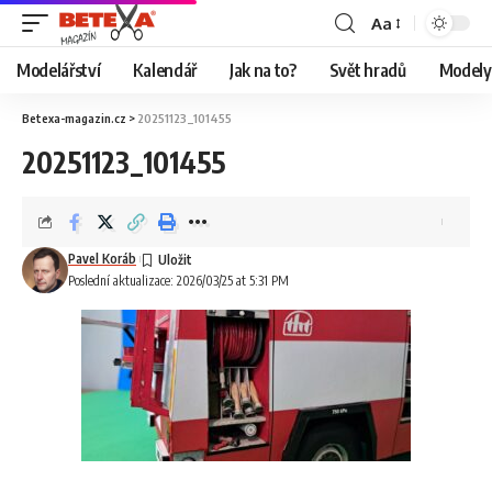
Aa
Modelářství
Kalendář
Jak na to?
Svět hradů
Modely 
Betexa-magazin.cz
>
20251123_101455
20251123_101455
Pavel Koráb
Poslední aktualizace: 2026/03/25 at 5:31 PM