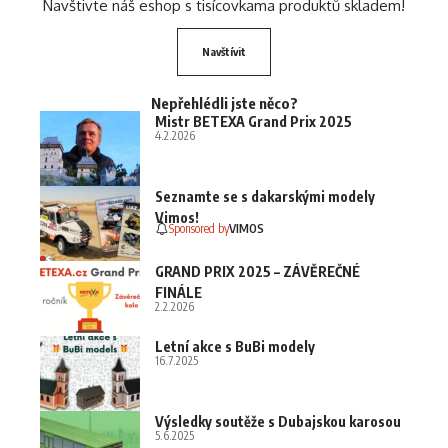
Navštivte náš eshop s tisícovkama produktů skladem!
Navštívit
Nepřehlédli jste něco?
Mistr BETEXA Grand Prix 2025
4.2.2026
Seznamte se s dakarskými modely
Vimos!
Sponsored by
VIMOS
GRAND PRIX 2025 – ZÁVĚREČNÉ
FINÁLE
2.2.2026
Letní akce s BuBi modely
16.7.2025
Výsledky soutěže s Dubajskou karosou
5.6.2025