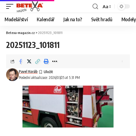
Aa
Modelářství
Kalendář
Jak na to?
Svět hradů
Modely 
Betexa-magazin.cz
>
20251123_101811
20251123_101811
Pavel Koráb
Poslední aktualizace: 2026/03/25 at 5:31 PM