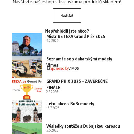
Navštivte náš eshop s tisícovkama produktů skladem!
Navštívit
Nepřehlédli jste něco?
Mistr BETEXA Grand Prix 2025
4.2.2026
Seznamte se s dakarskými modely
Vimos!
Sponsored by
VIMOS
GRAND PRIX 2025 – ZÁVĚREČNÉ
FINÁLE
2.2.2026
Letní akce s BuBi modely
16.7.2025
Výsledky soutěže s Dubajskou karosou
5.6.2025