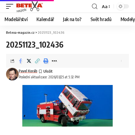
Aa
Modelářství
Kalendář
Jak na to?
Svět hradů
Modely 
Betexa-magazin.cz
>
20251123_102436
20251123_102436
Pavel Koráb
Poslední aktualizace: 2026/03/25 at 5:32 PM