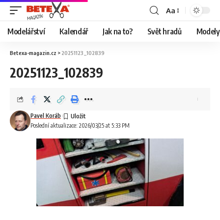
Aa
Modelářství
Kalendář
Jak na to?
Svět hradů
Modely 
Betexa-magazin.cz
>
20251123_102839
20251123_102839
Pavel Koráb
Poslední aktualizace: 2026/03/25 at 5:33 PM