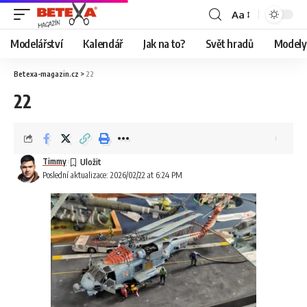
Aa
Modelářství
Kalendář
Jak na to?
Svět hradů
Modely 
Betexa-magazin.cz
>
22
22
Timmy
Poslední aktualizace: 2026/02/22 at 6:24 PM