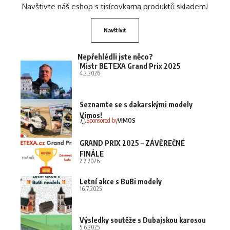
Navštivte náš eshop s tisícovkama produktů skladem!
Navštívit
Nepřehlédli jste něco?
Mistr BETEXA Grand Prix 2025
4.2.2026
Seznamte se s dakarskými modely
Vimos!
Sponsored by
VIMOS
GRAND PRIX 2025 – ZÁVĚREČNÉ
FINÁLE
2.2.2026
Letní akce s BuBi modely
16.7.2025
Výsledky soutěže s Dubajskou karosou
5.6.2025