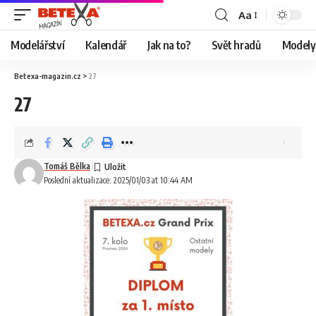
Aa
Modelářství
Kalendář
Jak na to?
Svět hradů
Modely 
Betexa-magazin.cz
>
27
27
Tomáš Bělka
Poslední aktualizace: 2025/01/03 at 10:44 AM