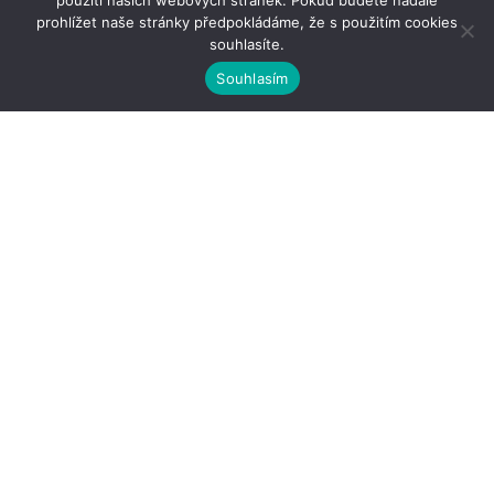
použití našich webových stránek. Pokud budete nadále
prohlížet naše stránky předpokládáme, že s použitím cookies
souhlasíte.
Souhlasím
Kontakty