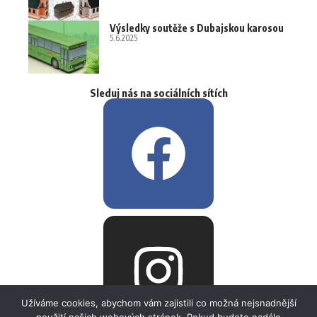
Výsledky soutěže s Dubajskou karosou
5.6.2025
Sleduj nás na sociálních sítích
Užíváme cookies, abychom vám zajistili co možná nejsnadnější