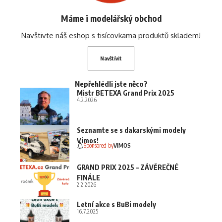
Máme i modelářský obchod
Navštivte náš eshop s tisícovkama produktů skladem!
Navštívit
Nepřehlédli jste něco?
Mistr BETEXA Grand Prix 2025
4.2.2026
Seznamte se s dakarskými modely
Vimos!
Sponsored by
VIMOS
GRAND PRIX 2025 – ZÁVĚREČNÉ
FINÁLE
2.2.2026
Letní akce s BuBi modely
16.7.2025