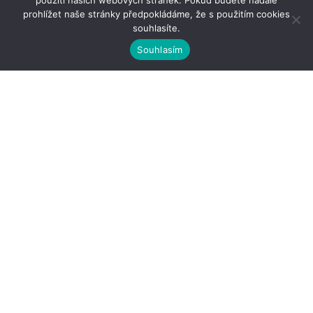
použití našich webových stránek. Pokud budete nadále
prohlížet naše stránky předpokládáme, že s použitím cookies
souhlasíte.
Souhlasím
Kontakty