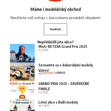
Máme i modelářský obchod
Navštivte náš eshop s tisícovkama produktů skladem!
Navštívit
Nepřehlédli jste něco?
Mistr BETEXA Grand Prix 2025
4.2.2026
Seznamte se s dakarskými modely
Vimos!
Sponsored by
VIMOS
GRAND PRIX 2025 – ZÁVĚREČNÉ
FINÁLE
2.2.2026
Letní akce s BuBi modely
16.7.2025