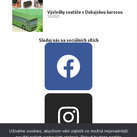
Výsledky soutěže s Dubajskou karosou
5.6.2025
Sleduj nás na sociálních sítích
Užíváme cookies, abychom vám zajistili co možná nejsnadnější