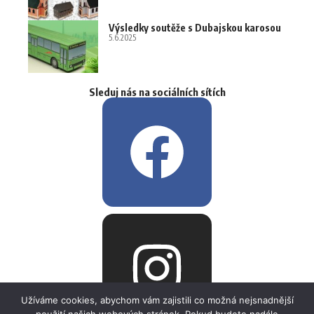
Výsledky soutěže s Dubajskou karosou
5.6.2025
Sleduj nás na sociálních sítích
Užíváme cookies, abychom vám zajistili co možná nejsnadnější