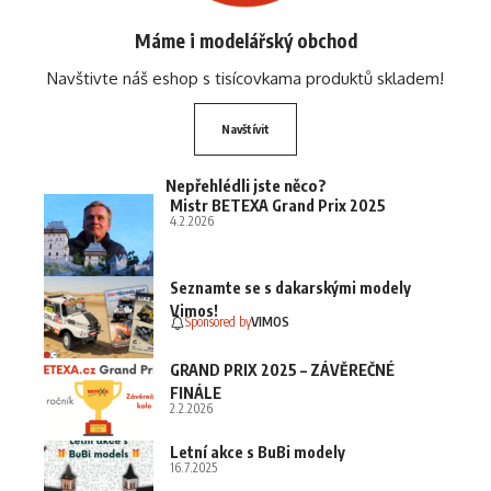
Máme i modelářský obchod
Navštivte náš eshop s tisícovkama produktů skladem!
Navštívit
Nepřehlédli jste něco?
Mistr BETEXA Grand Prix 2025
4.2.2026
Seznamte se s dakarskými modely
Vimos!
Sponsored by
VIMOS
GRAND PRIX 2025 – ZÁVĚREČNÉ
FINÁLE
2.2.2026
Letní akce s BuBi modely
16.7.2025