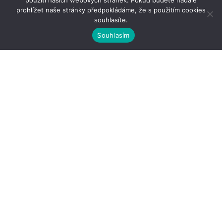
použití našich webových stránek. Pokud budete nadále
prohlížet naše stránky předpokládáme, že s použitím cookies
souhlasíte.
Souhlasím
Kontakty