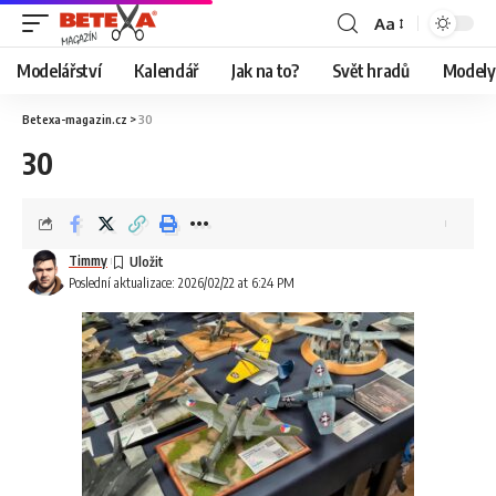
Aa
Modelářství
Kalendář
Jak na to?
Svět hradů
Modely 
Betexa-magazin.cz
>
30
30
Timmy
Poslední aktualizace: 2026/02/22 at 6:24 PM