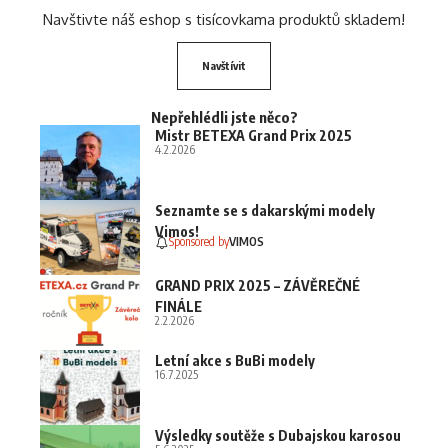
Navštivte náš eshop s tisícovkama produktů skladem!
Navštívit
Nepřehlédli jste něco?
Mistr BETEXA Grand Prix 2025
4.2.2026
Seznamte se s dakarskými modely
Vimos!
Sponsored by
VIMOS
GRAND PRIX 2025 – ZÁVĚREČNÉ
FINÁLE
2.2.2026
Letní akce s BuBi modely
16.7.2025
Výsledky soutěže s Dubajskou karosou