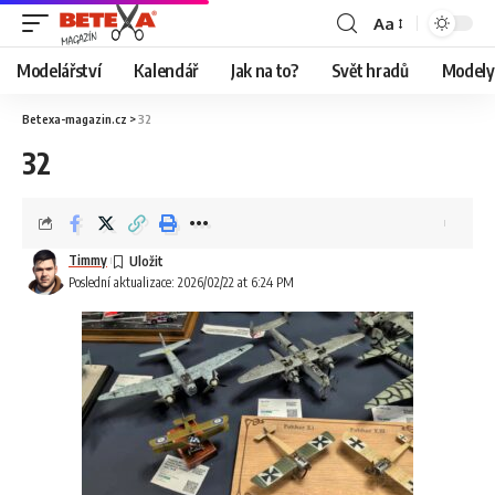
Aa
Modelářství
Kalendář
Jak na to?
Svět hradů
Modely 
Betexa-magazin.cz
>
32
32
Timmy
Poslední aktualizace: 2026/02/22 at 6:24 PM