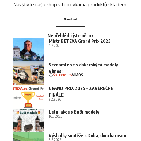
Navštivte náš eshop s tisícovkama produktů skladem!
Navštívit
Nepřehlédli jste něco?
Mistr BETEXA Grand Prix 2025
4.2.2026
Seznamte se s dakarskými modely
Vimos!
Sponsored by
VIMOS
GRAND PRIX 2025 – ZÁVĚREČNÉ
FINÁLE
2.2.2026
Letní akce s BuBi modely
16.7.2025
Výsledky soutěže s Dubajskou karosou
5.6.2025