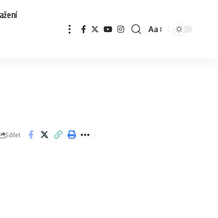
ažení
Aa
Sdílet