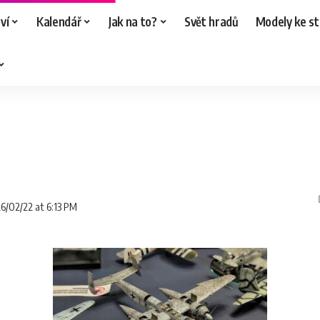
ví
Kalendář
Jak na to?
Svět hradů
Modely ke st
26/02/22 at 6:13 PM