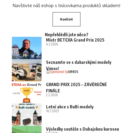
Navštivte náš eshop s tisícovkama produktů skladem!
Navštívit
Nepřehlédli jste něco?
Mistr BETEXA Grand Prix 2025
4.2.2026
Seznamte se s dakarskými modely
Vimos!
Sponsored by
VIMOS
GRAND PRIX 2025 – ZÁVĚREČNÉ
FINÁLE
2.2.2026
Letní akce s BuBi modely
16.7.2025
Výsledky soutěže s Dubajskou karosou