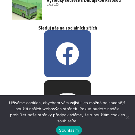
Výsledky soutěže s Dubajskou karosou
5.6.2025
Sleduj nás na sociálních sítích
Užíváme cookies, abychom vám zajistili co možná nejsnadnější
použití našich webových stránek. Pokud budete nadále
prohlížet naše stránky předpokládáme, že s použitím cookies
souhlasíte.
Souhlasím