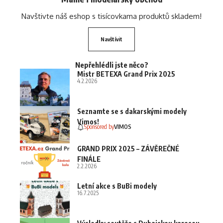
Navštivte náš eshop s tisícovkama produktů skladem!
Navštívit
Nepřehlédli jste něco?
Mistr BETEXA Grand Prix 2025
4.2.2026
Seznamte se s dakarskými modely
Vimos!
Sponsored by
VIMOS
GRAND PRIX 2025 – ZÁVĚREČNÉ
FINÁLE
2.2.2026
Letní akce s BuBi modely
16.7.2025