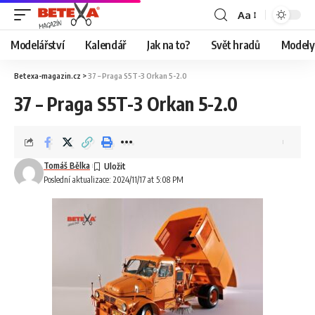
Aa
Modelářství
Kalendář
Jak na to?
Svět hradů
Modely 
Betexa-magazin.cz
>
37 – Praga S5T-3 Orkan 5-2.0
37 – Praga S5T-3 Orkan 5-2.0
Tomáš Bělka
Poslední aktualizace: 2024/11/17 at 5:08 PM