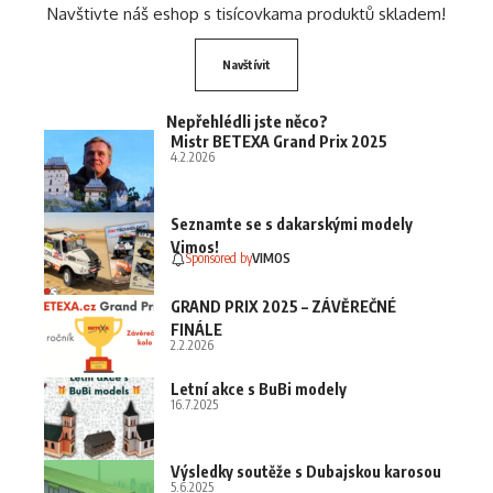
Navštivte náš eshop s tisícovkama produktů skladem!
Navštívit
Nepřehlédli jste něco?
Mistr BETEXA Grand Prix 2025
4.2.2026
Seznamte se s dakarskými modely
Vimos!
Sponsored by
VIMOS
GRAND PRIX 2025 – ZÁVĚREČNÉ
FINÁLE
2.2.2026
Letní akce s BuBi modely
16.7.2025
Výsledky soutěže s Dubajskou karosou
5.6.2025