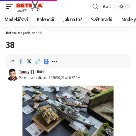
Aa
Modelářství
Kalendář
Jak na to?
Svět hradů
Modely 
Betexa-magazin.cz
>
38
38
Timmy
Poslední aktualizace: 2026/02/22 at 6:37 PM