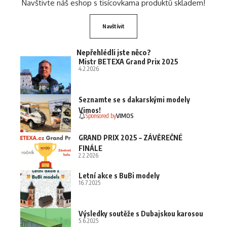
Navštivte náš eshop s tisícovkama produktů skladem!
Navštívit
Nepřehlédli jste něco?
Mistr BETEXA Grand Prix 2025
4.2.2026
Seznamte se s dakarskými modely
Vimos!
Sponsored by
VIMOS
GRAND PRIX 2025 – ZÁVĚREČNÉ
FINÁLE
2.2.2026
Letní akce s BuBi modely
16.7.2025
Výsledky soutěže s Dubajskou karosou
5.6.2025