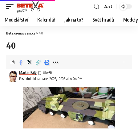
Aa
Modelářství
Kalendář
Jak na to?
Svět hradů
Modely 
Betexa-magazin.cz
>
40
40
Martin Bilý
Poslední aktualizace: 2025/10/05 at 4:04 PM