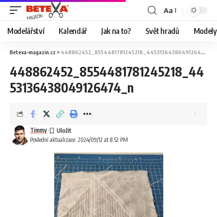
Aa
Modelářství
Kalendář
Jak na to?
Svět hradů
Modely 
Betexa-magazin.cz
>
448862452_8554481781245218_4453136438049126474_n
448862452_8554481781245218_44
53136438049126474_n
Timmy
Poslední aktualizace: 2024/09/12 at 8:52 PM