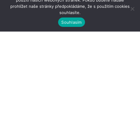
použití našich webových stránek. Pokud budete nadále
prohlížet naše stránky předpokládáme, že s použitím cookies
souhlasíte.
Souhlasím
Kontakty