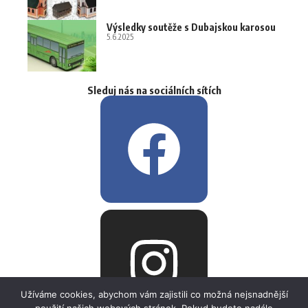
Výsledky soutěže s Dubajskou karosou
5.6.2025
Sleduj nás na sociálních sítích
Užíváme cookies, abychom vám zajistili co možná nejsnadnější