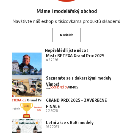
Máme i modelářský obchod
Navštivte náš eshop s tisícovkama produktů skladem!
Navštívit
Nepřehlédli jste něco?
Mistr BETEXA Grand Prix 2025
4.2.2026
Seznamte se s dakarskými modely
Vimos!
Sponsored by
VIMOS
GRAND PRIX 2025 – ZÁVĚREČNÉ
FINÁLE
2.2.2026
Letní akce s BuBi modely
16.7.2025