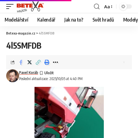
Aa
Modelářství
Kalendář
Jak na to?
Svět hradů
Modely 
Betexa-magazin.cz
>
4l5SMFDB
4l5SMFDB
Pavel Koráb
Poslední aktualizace: 2025/10/05 at 4:40 PM