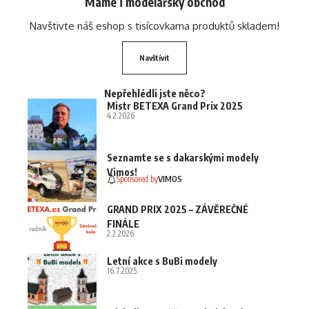
Máme i modelářský obchod
Navštivte náš eshop s tisícovkama produktů skladem!
Navštívit
Nepřehlédli jste něco?
Mistr BETEXA Grand Prix 2025
4.2.2026
Seznamte se s dakarskými modely
Vimos!
Sponsored by
VIMOS
GRAND PRIX 2025 – ZÁVĚREČNÉ
FINÁLE
2.2.2026
Letní akce s BuBi modely
16.7.2025