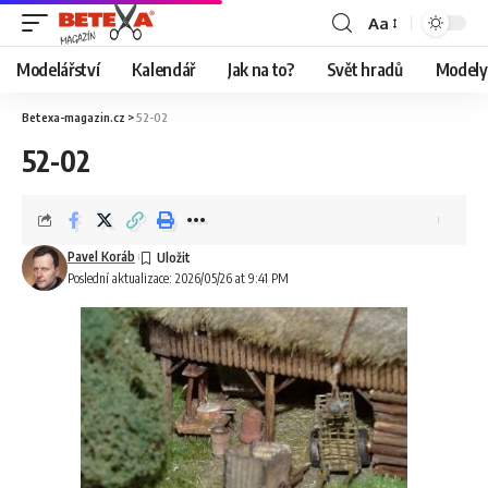
Aa
Modelářství
Kalendář
Jak na to?
Svět hradů
Modely 
Betexa-magazin.cz
>
52-02
52-02
Pavel Koráb
Poslední aktualizace: 2026/05/26 at 9:41 PM