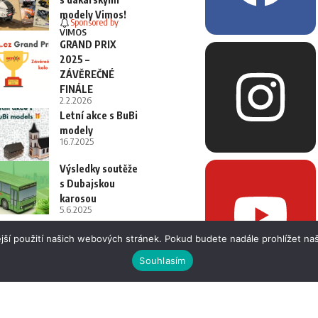
modely Vimos!
Sponsored by
VIMOS
GRAND PRIX
2025 –
ZÁVĚREČNÉ
FINÁLE
2.2.2026
Letní akce s BuBi
modely
16.7.2025
Výsledky soutěže
s Dubajskou
karosou
5.6.2025
jší použití našich webových stránek. Pokud budete nadále prohlížet naš
Souhlasím
 i fotografií bez písemného souhlasu.