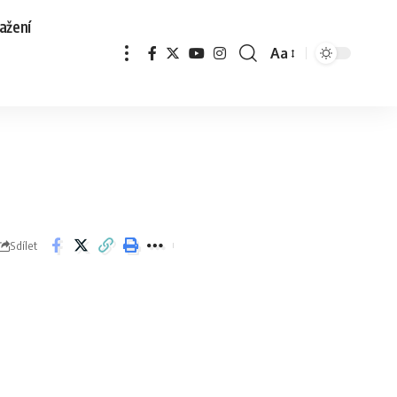
ažení
Aa
Sdílet