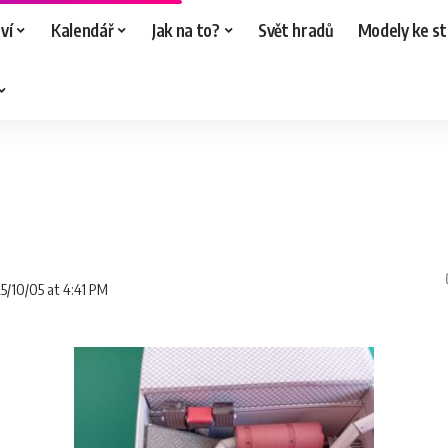
ví
Kalendář
Jak na to?
Svět hradů
Modely ke st
25/10/05 at 4:41 PM