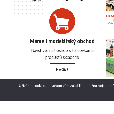
Máme i modelářský obchod
Navštivte náš eshop s tisícovkama
produktů skladem!
Navštívit
Užíváme cookies, abychom vám zajistili co možná nejsnadně
© 2024 BETEXA.cz Všechna práva vyhrazena. Zákaz používání textů