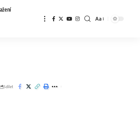
ažení
Aa
Sdílet