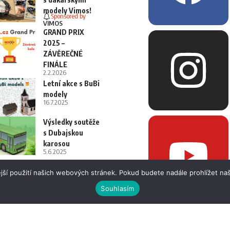
modely Vimos!
Sponsored by
VIMOS
GRAND PRIX
2025 –
ZÁVĚREČNÉ
FINÁLE
2.2.2026
Letní akce s BuBi
modely
16.7.2025
Výsledky soutěže
s Dubajskou
karosou
5.6.2025
jší použití našich webových stránek. Pokud budete nadále prohlížet naš
Souhlasím
 i fotografií bez písemného souhlasu.