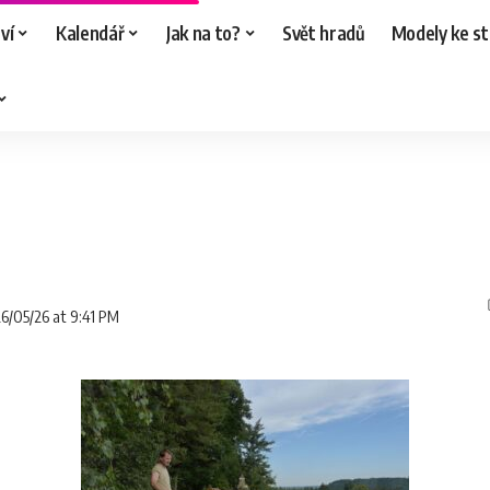
ví
Kalendář
Jak na to?
Svět hradů
Modely ke st
26/05/26 at 9:41 PM