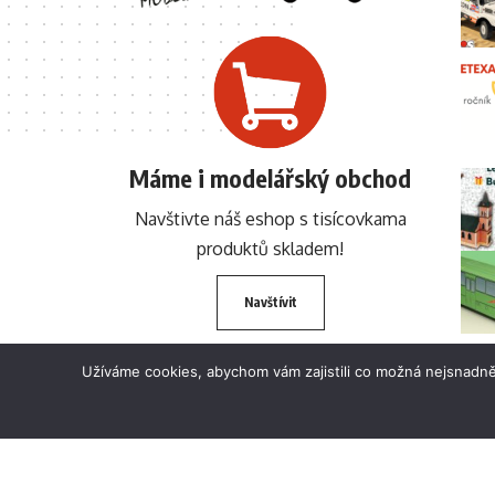
Máme i modelářský obchod
Navštivte náš eshop s tisícovkama
produktů skladem!
Navštívit
Užíváme cookies, abychom vám zajistili co možná nejsnadně
© 2024 BETEXA.cz Všechna práva vyhrazena. Zákaz používání textů