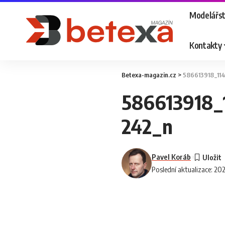
Modelářst
Kontakty
Betexa-magazin.cz
>
586613918_1
586613918_
242_n
Pavel Koráb
Poslední aktualizace: 20