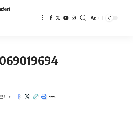
ažení
Aa
8069019694
Sdílet