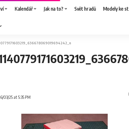
ví
Kalendář
Jak na to?
Svět hradů
Modely ke st
140779171603219_636678069019694242_n
1140779171603219_63667
26/03/25 at 5:35 PM