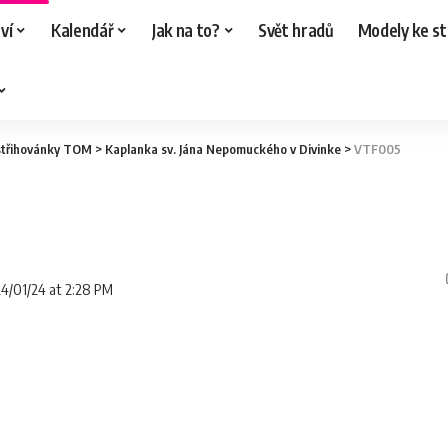
ví
Kalendář
Jak na to?
Svět hradů
Modely ke st
střihovánky TOM
>
Kaplanka sv. Jána Nepomuckého v Divinke
>
VTF005
24/01/24 at 2:28 PM