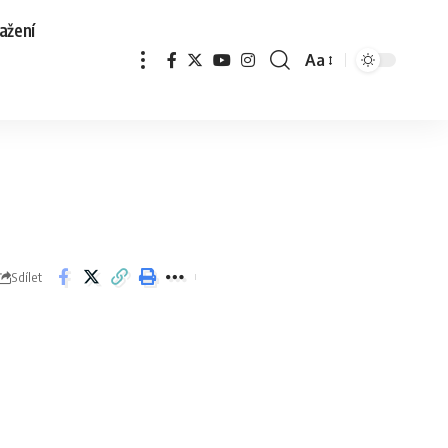
ažení
Aa
Sdílet