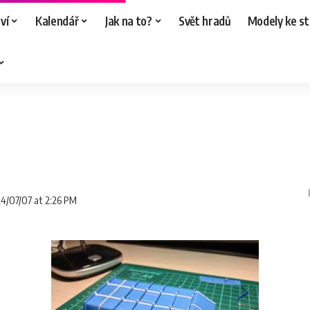
ví
Kalendář
Jak na to?
Svět hradů
Modely ke st
24/07/07 at 2:26 PM