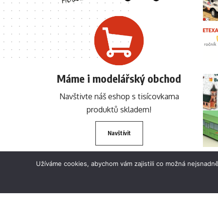
Máme i modelářský obchod
Navštivte náš eshop s tisícovkama
produktů skladem!
Navštívit
Užíváme cookies, abychom vám zajistili co možná nejsnadně
© 2024 BETEXA.cz Všechna práva vyhrazena. Zákaz používání textů