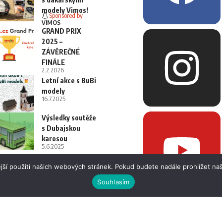
modely Vimos!
Sponsored by
VIMOS
GRAND PRIX
2025 –
ZÁVĚREČNÉ
FINÁLE
2.2.2026
Letní akce s BuBi
modely
16.7.2025
Výsledky soutěže
s Dubajskou
karosou
5.6.2025
jší použití našich webových stránek. Pokud budete nadále prohlížet naš
Souhlasím
 i fotografií bez písemného souhlasu.