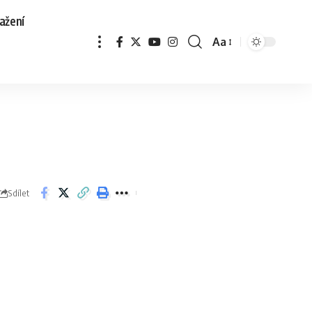
ažení
Aa
Sdílet