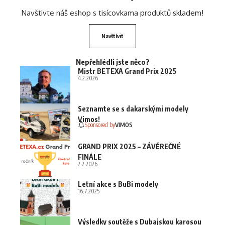
Navštivte náš eshop s tisícovkama produktů skladem!
Navštívit
Nepřehlédli jste něco?
Mistr BETEXA Grand Prix 2025
4.2.2026
Seznamte se s dakarskými modely
Vimos!
Sponsored by
VIMOS
GRAND PRIX 2025 – ZÁVĚREČNÉ
FINÁLE
2.2.2026
Letní akce s BuBi modely
16.7.2025
Výsledky soutěže s Dubajskou karosou