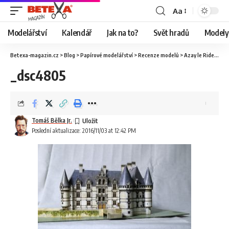
Aa
Modelářství
Kalendář
Jak na to?
Svět hradů
Modely 
Betexa-magazin.cz
>
Blog
>
Papírové modelářství
>
Recenze modelů
>
Azay le Rideau
>
_
_dsc4805
Tomáš Bělka Jr.
Poslední aktualizace: 2016/11/03 at 12:42 PM