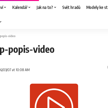
ví
Kalendář
Jak na to?
Svět hradů
Modely ke st
popis-video
p-popis-video
026/03/07 at 10:08 AM