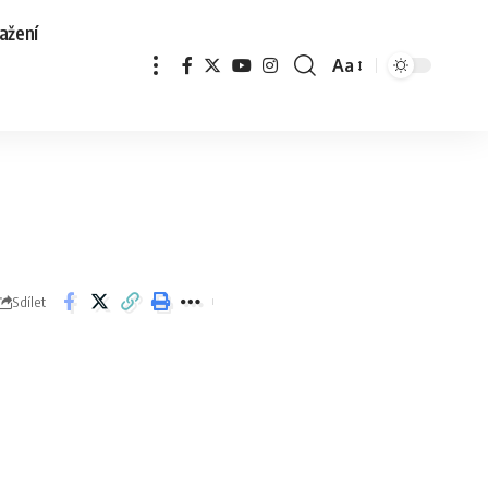
ažení
Aa
Sdílet