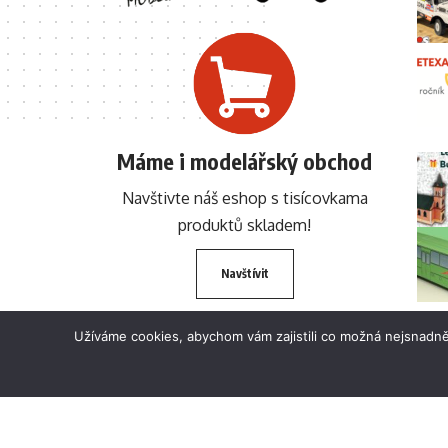
Máme i modelářský obchod
Navštivte náš eshop s tisícovkama
produktů skladem!
Navštívit
Užíváme cookies, abychom vám zajistili co možná nejsnadně
© 2024 BETEXA.cz Všechna práva vyhrazena. Zákaz používání textů