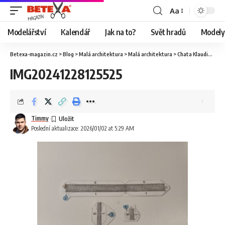
Aa
Modelářství
Kalendář
Jak na to?
Svět hradů
Modely 
Betexa-magazin.cz
>
Blog
>
Malá architektura
>
Malá architektura
>
Chata Klaudia, Vyšné Ružbachy, 24h
IMG20241228125525
Timmy
Poslední aktualizace: 2026/01/02 at 5:29 AM