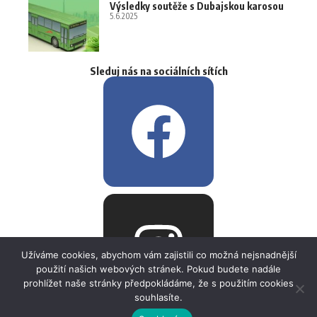
Výsledky soutěže s Dubajskou karosou
5.6.2025
Sleduj nás na sociálních sítích
Užíváme cookies, abychom vám zajistili co možná nejsnadnější
použití našich webových stránek. Pokud budete nadále
prohlížet naše stránky předpokládáme, že s použitím cookies
souhlasíte.