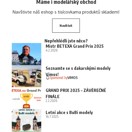
Máme i modelářský obchod
Navštivte náš eshop s tisícovkama produktů skladem!
Navštívit
Nepřehlédli jste něco?
Mistr BETEXA Grand Prix 2025
4.2.2026
Seznamte se s dakarskými modely
Vimos!
Sponsored by
VIMOS
GRAND PRIX 2025 – ZÁVĚREČNÉ
FINÁLE
2.2.2026
Letní akce s BuBi modely
16.7.2025