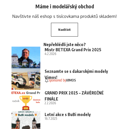
Máme i modelářský obchod
Navštivte náš eshop s tisícovkama produktů skladem!
Navštívit
Nepřehlédli jste něco?
Mistr BETEXA Grand Prix 2025
4.2.2026
Seznamte se s dakarskými modely
Vimos!
Sponsored by
VIMOS
GRAND PRIX 2025 – ZÁVĚREČNÉ
FINÁLE
2.2.2026
Letní akce s BuBi modely
16.7.2025