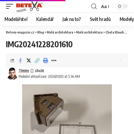
Aa
Modelářství
Kalendář
Jak na to?
Svět hradů
Modely 
Betexa-magazin.cz
>
Blog
>
Malá architektura
>
Malá architektura
>
Chata Klaudia, Vyšné Ružbachy, 24h
IMG20241228201610
Timmy
Poslední aktualizace: 2026/01/02 at 5:34 AM