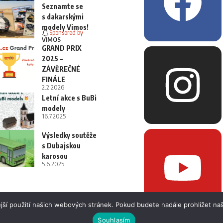
Seznamte se
s dakarskými
modely Vimos!
Sponsored by
VIMOS
GRAND PRIX
2025 –
ZÁVĚREČNÉ
FINÁLE
2.2.2026
Letní akce s BuBi
modely
16.7.2025
Výsledky soutěže
s Dubajskou
karosou
5.6.2025
jší použití našich webových stránek. Pokud budete nadále prohlížet naš
Souhlasím