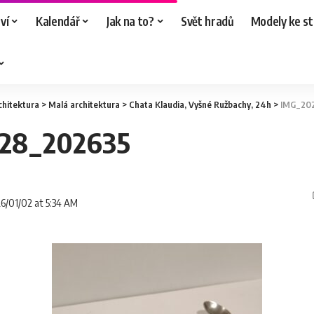
ví
Kalendář
Jak na to?
Svět hradů
Modely ke st
chitektura
>
Malá architektura
>
Chata Klaudia, Vyšné Ružbachy, 24h
>
IMG_20
228_202635
26/01/02 at 5:34 AM