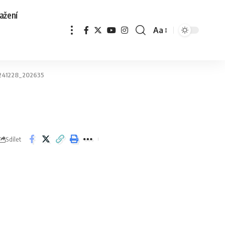
ažení
Aa
241228_202635
Sdílet