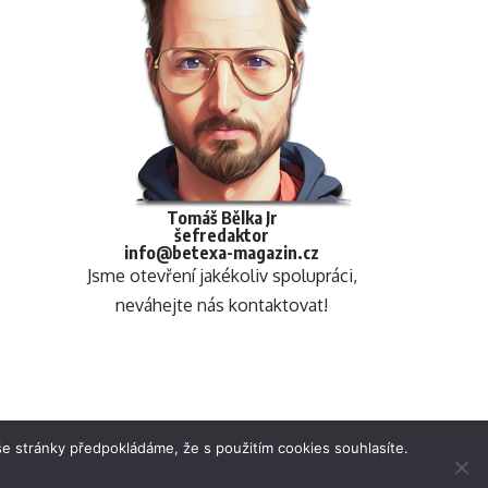
Tomáš Bělka Jr
šefredaktor
info@betexa-magazin.cz
Jsme otevření jakékoliv spolupráci,
neváhejte nás kontaktovat!
e stránky předpokládáme, že s použitím cookies souhlasíte.