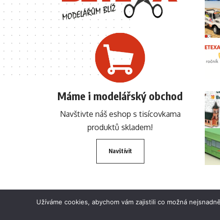
Máme i modelářský obchod
Navštivte náš eshop s tisícovkama
produktů skladem!
Navštívit
Užíváme cookies, abychom vám zajistili co možná nejsnadně