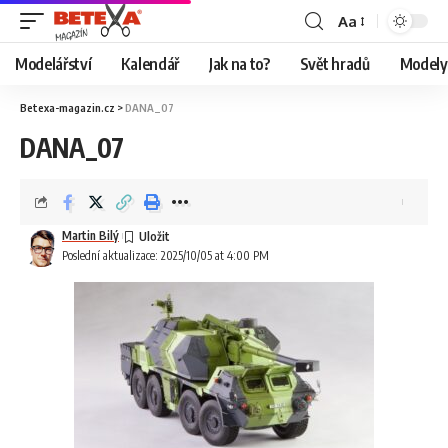
Aa
Modelářství
Kalendář
Jak na to?
Svět hradů
Modely 
Betexa-magazin.cz
>
DANA_07
DANA_07
Martin Bilý
Poslední aktualizace: 2025/10/05 at 4:00 PM