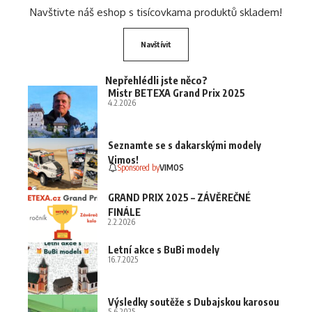
Navštivte náš eshop s tisícovkama produktů skladem!
Navštívit
Nepřehlédli jste něco?
Mistr BETEXA Grand Prix 2025
4.2.2026
Seznamte se s dakarskými modely
Vimos!
Sponsored by
VIMOS
GRAND PRIX 2025 – ZÁVĚREČNÉ
FINÁLE
2.2.2026
Letní akce s BuBi modely
16.7.2025
Výsledky soutěže s Dubajskou karosou
5.6.2025