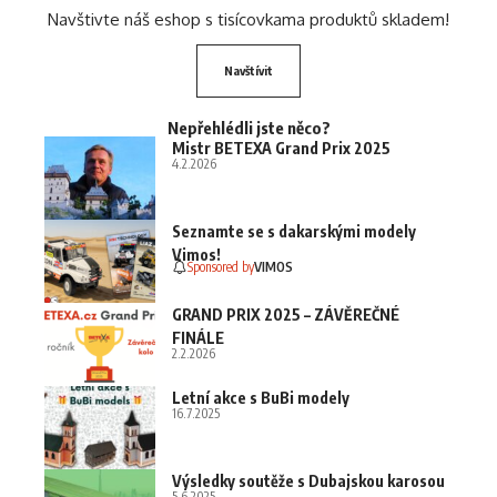
Navštivte náš eshop s tisícovkama produktů skladem!
Navštívit
Nepřehlédli jste něco?
Mistr BETEXA Grand Prix 2025
4.2.2026
Seznamte se s dakarskými modely
Vimos!
Sponsored by
VIMOS
GRAND PRIX 2025 – ZÁVĚREČNÉ
FINÁLE
2.2.2026
Letní akce s BuBi modely
16.7.2025
Výsledky soutěže s Dubajskou karosou
5.6.2025