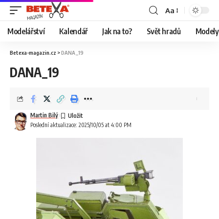
Aa
Modelářství
Kalendář
Jak na to?
Svět hradů
Modely 
Betexa-magazin.cz
>
DANA_19
DANA_19
Martin Bilý
Poslední aktualizace: 2025/10/05 at 4:00 PM