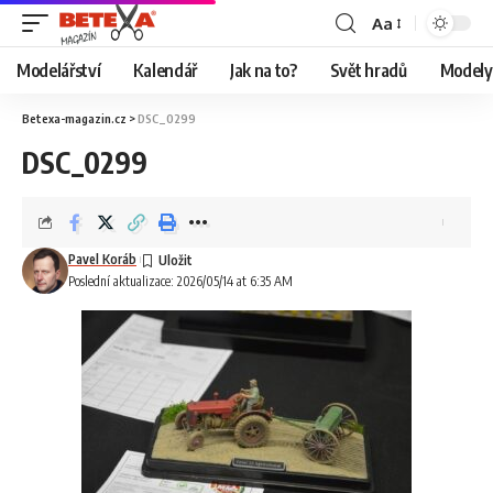
Aa
Modelářství
Kalendář
Jak na to?
Svět hradů
Modely 
Betexa-magazin.cz
>
DSC_0299
DSC_0299
Pavel Koráb
Poslední aktualizace: 2026/05/14 at 6:35 AM