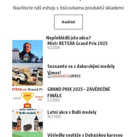
Navštivte náš eshop s tisícovkama produktů skladem!
Navštívit
Nepřehlédli jste něco?
Mistr BETEXA Grand Prix 2025
4.2.2026
Seznamte se s dakarskými modely
Vimos!
Sponsored by
VIMOS
GRAND PRIX 2025 – ZÁVĚREČNÉ
FINÁLE
2.2.2026
Letní akce s BuBi modely
16.7.2025
Výsledky soutěže s Dubajskou karosou