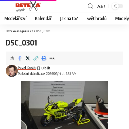
Aa
Modelářství
Kalendář
Jak na to?
Svět hradů
Modely 
Betexa-magazin.cz
>
DSC_0301
DSC_0301
Pavel Koráb
Poslední aktualizace: 2026/05/14 at 6:35 AM