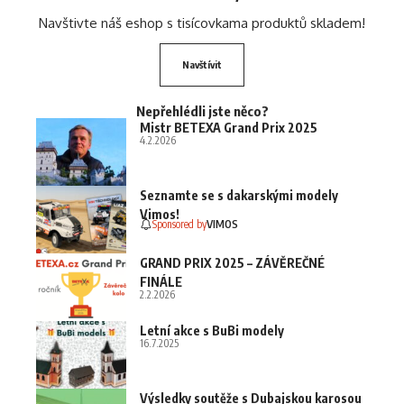
Navštivte náš eshop s tisícovkama produktů skladem!
Navštívit
Nepřehlédli jste něco?
Mistr BETEXA Grand Prix 2025
4.2.2026
Seznamte se s dakarskými modely
Vimos!
Sponsored by
VIMOS
GRAND PRIX 2025 – ZÁVĚREČNÉ
FINÁLE
2.2.2026
Letní akce s BuBi modely
16.7.2025
Výsledky soutěže s Dubajskou karosou