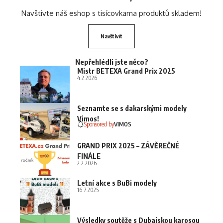
Navštivte náš eshop s tisícovkama produktů skladem!
Navštívit
Nepřehlédli jste něco?
Mistr BETEXA Grand Prix 2025
4.2.2026
Seznamte se s dakarskými modely
Vimos!
Sponsored by
VIMOS
GRAND PRIX 2025 – ZÁVĚREČNÉ
FINÁLE
2.2.2026
Letní akce s BuBi modely
16.7.2025
Výsledky soutěže s Dubajskou karosou