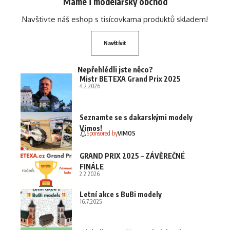
Máme i modelářský obchod
Navštivte náš eshop s tisícovkama produktů skladem!
Navštívit
Nepřehlédli jste něco?
Mistr BETEXA Grand Prix 2025
4.2.2026
Seznamte se s dakarskými modely
Vimos!
Sponsored by
VIMOS
GRAND PRIX 2025 – ZÁVĚREČNÉ
FINÁLE
2.2.2026
Letní akce s BuBi modely
16.7.2025