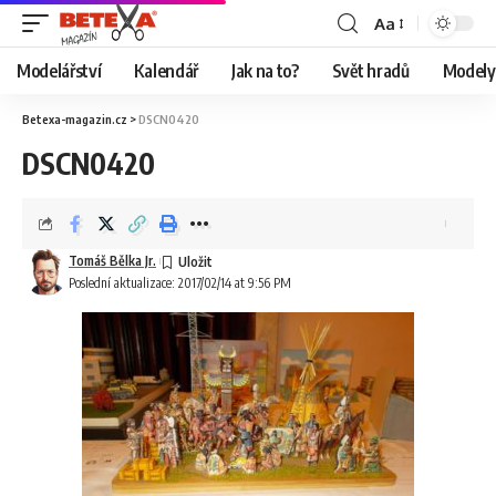
Aa
Modelářství
Kalendář
Jak na to?
Svět hradů
Modely 
Betexa-magazin.cz
>
DSCN0420
DSCN0420
Tomáš Bělka Jr.
Poslední aktualizace: 2017/02/14 at 9:56 PM